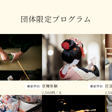
団体限定プログラム
京舞体験
狂
事前予約
事前予約
2,500円／人
2,