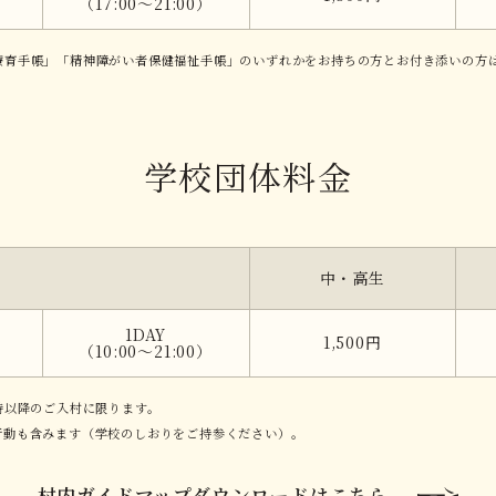
（17:00～21:00）
療育手帳」「精神障がい者保健福祉手帳」のいずれかをお持ちの方とお付き添いの方
学校団体料金
中・高生
1DAY
1,500円
（10:00～21:00）
時以降のご入村に限ります。
行動も含みます（学校のしおりをご持参ください）。
村内ガイドマップダウンロードはこちら