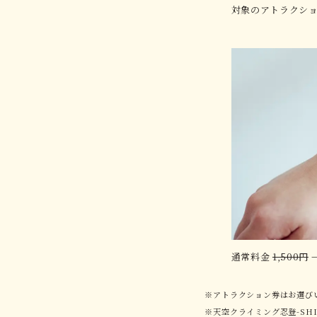
対象のアトラクシ
通常料金
1,500円
→
アトラクション券はお選び
天空クライミング忍登-SH