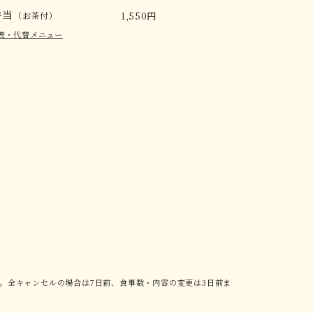
弁当
（お茶付）
1,550円
表・代替メニュー
い。全キャンセルの場合は7日前、食事数・内容の変更は3日前ま