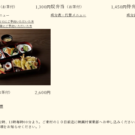
奴弁当
侍
（お茶付）
1,300円
（お茶付）
1,450円
成分表・代替メニュー
成分
ニュー
0日までにご予約いただいた方
日以降にご予約いただいた方
お茶付）
2,600円
票
12時、13時毎時00分より。ご来村の１０日前迄に映画村営業部へお申し込みくださ
事項をお知らせください。）