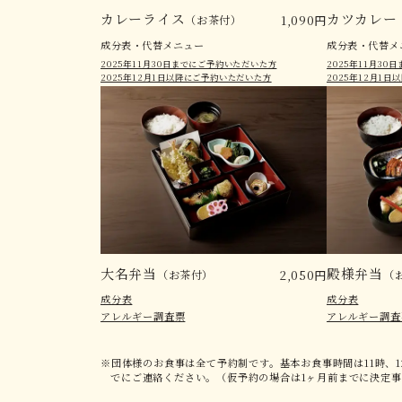
カレーライス
カツカレー
（お茶付）
1,090円
成分表・代替メニュー
成分表・代替メ
2025年11月30日までにご予約いただいた方
2025年11月3
2025年12月1日以降にご予約いただいた方
2025年12月1
大名弁当
殿様弁当
（お茶付）
2,050円
（
成分表
成分表
アレルギー調査票
アレルギー調査
団体様のお食事は全て予約制です。基本お食事時間は11時、
でにご連絡ください。（仮予約の場合は1ヶ月前までに決定